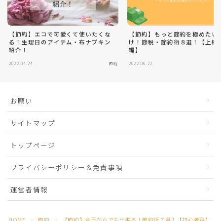
【節約】エコで可愛くて使いたくな
【節約】もっと節約を極めたい
る！生理日のアイテム・布ナプキン
け！節税・節約術８選！【上級
紹介！
編】
2022.04.24
節約
2022.06.22
お願い
サイトマップ
トップページ
プライバシーポリシー＆免責事項
運営者情報
HOME
節約
【節約】今日からでも出来る！節約術７選！【初心者編】
＞
＞