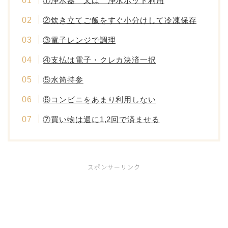
①浄水器 又は 浄水ポット利用
②炊き立てご飯をすぐ小分けして冷凍保存
③電子レンジで調理
④支払は電子・クレカ決済一択
⑤水筒持参
⑥コンビニをあまり利用しない
⑦買い物は週に1,2回で済ませる
スポンサーリンク