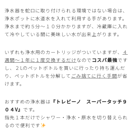
浄水器を蛇口に取り付けられる環境ではない場合は、
浄水ポットに水道水を入れて利用する手があります。
浄水まで約５分～１０分かかりますが、冷蔵庫に入れ
て冷やしている間に美味しい水が出来上がります。
いずれも浄水用のカートリッジがついていますが、
４
週間～１年に１度交換するだけ
なので
コスパ最強
です
し、２Lのペットボトルを買いに行ったり持ち運んだ
り、ペットボトルを分解して
ごみ捨てに行く手間
が省
けます。
おすすめの浄水器は
『トレビーノ スーパータッチ９
０４V』
です。
指先１本だけでシャワー・浄水・原水を切り替えられ
るので便利です