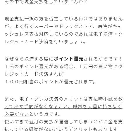
その中で現金支払をしていませんか？
現金支払一択の方を否定しているわけではありません
が、よく行くスーパーやドラックストア、病院がキャ
ッシュレス支払対応しているのであれば電子決済・ク
レジットカード決済を行いましょう。
なぜなら決済する度に
ポイント還元
されるからです！
１％のポイント還元がある場合、１万円の買い物にク
レジットカード決済すれば
１００円相当のポイントが還元されます。
また、電子・クレカ決済のメリットは
支払時小銭を数
えて出す手間がなくなること、紙幣を大量に持ち歩く
必要がない
という点です。
使いすぎて
翌月の支払が逼迫してしまうとかお金を支
払っている感覚がない
というデメリットもあります