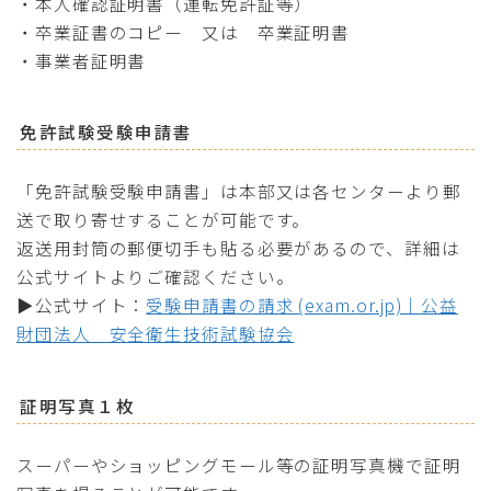
・本人確認証明書（運転免許証等）
・卒業証書のコピー 又は 卒業証明書
・事業者証明書
免許試験受験申請書
「免許試験受験申請書」は本部又は各センターより郵
送で取り寄せすることが可能です。
返送用封筒の郵便切手も貼る必要があるので、詳細は
公式サイトよりご確認ください。
▶公式サイト：
受験申請書の請求 (exam.or.jp)｜公益
財団法人 安全衛生技術試験協会
証明写真１枚
スーパーやショッピングモール等の証明写真機で証明