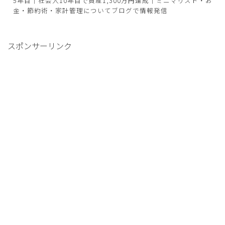
5年目｜社会人10年目で資産1,300万円達成｜ミニマリスト・お
金・節約術・家計管理についてブログで情報発信
スポンサーリンク