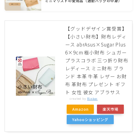
ミニマリストの愛用品（通勤バッグの中身）
【グッドデザイン賞受賞】
【小さい財布】財布レディ
ース abrAsus×Sugar Plus
6×9cm 極小財布 シュガー
プラスコラボ 三つ折り財布
レディース ミニ財布 ブラ
ンド 本革 牛革 レザー お財
布 革財布 プレゼント ギフ
ト 女性 彼女 アブラサス
created by
Rinker
Amazon
楽天市場
Yahooショッピング