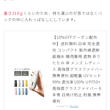
重さ210ｇ
くらいのため、持ち運ぶのが苦ではなくバ
ッグの中に入れっぱなしにしています。
【10%OFFクーポン配布
中】送料無料 日傘 完全遮
光 コンパクト 紫外線遮断
超撥水 晴雨兼用 遮熱 折り
たたみ 傘 メンズ レディー
ス 高強度グラスファイバー
携帯便利 超軽量 UVカット
99% 遮光率100% UPF50+
高強度グラスファイバー 6
本骨 日焼け防止 耐風 携帯
便利
created by
Rinker