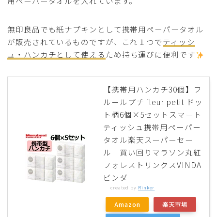
用ペーパータオルを入れています。
無印良品でも紙ナプキンとして携帯用ペーパータオル
が販売されているものですが、これ１つで
ティッシ
ュ・ハンカチとして使える
ため持ち運びに便利です
【携帯用ハンカチ30個】フ
ルールプチ fleur petit ドッ
ト柄6個×5セットスマート
ティッシュ携帯用ペーパー
タオル楽天スーパーセー
ル 買い回りマラソン丸紅
フォレストリンクスVINDA
ビンダ
created by
Rinker
Amazon
楽天市場